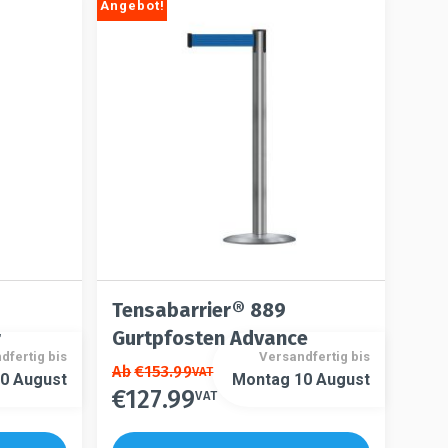
Die
auf.
Angebot!
Optionen
Die
können
Optionen
auf
können
der
auf
Produktseite
der
gewählt
Produktseite
werden
gewählt
werden
Tensabarrier® 889
r
Gurtpfosten Advance
dfertig bis
Versandfertig bis
Dieses
Ab
€
153.99
VAT
0 August
Montag 10 August
€
127.99
Produkt
VAT
Dieses
weist
Produkt
mehrere