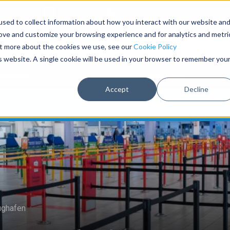
Kontakt
Anmelden
sed to collect information about how you interact with our website an
rove and customize your browsing experience and for analytics and metri
out more about the cookies we use, see our
Cookie Policy
is website. A single cookie will be used in your browser to remember you
rständer
Wandgurtkassetten
Accept
Decline
Kostenloser Versand für Bestellungen über €250
ughafen