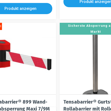
weist
Produkt anzeige
Varianten
re
mehrere
Produkt anzeigen
auf.
ten
Varianten
Die
auf.
n
Optionen
Die
Sicherste Absperrung 
!
können
en
Optionen
Markt
auf
n
können
der
auf
Produktseite
der
gewählt
tseite
Produktseite
werden
t
gewählt
eite
n
werden
abarrier® 899 Wand-
Tensabarrier® Gurts
absperrung Maxi 7/9M
Rollabarrier mit Rol