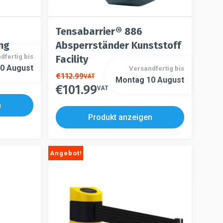
Tensabarrier® 886
ng
Absperrständer Kunststoff
dfertig bis
Facility
0 August
Versandfertig bis
Dieses
€
112.99
VAT
Montag 10 August
€
101.99
Produkt
VAT
Dieses
weist
Produkt
n
mehrere
weist
Produkt anzeigen
Varianten
mehrere
auf.
Varianten
Die
auf.
Angebot!
Optionen
Die
können
Optionen
auf
können
der
auf
Produktseite
der