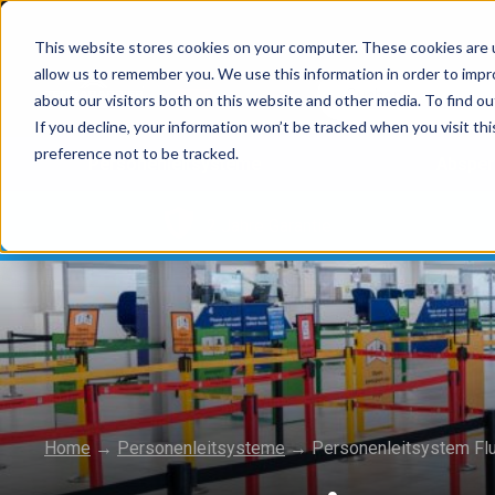
This website stores cookies on your computer. These cookies are u
allow us to remember you. We use this information in order to imp
about our visitors both on this website and other media. To find 
If you decline, your information won’t be tracked when you visit th
preference not to be tracked.
Personenleitsysteme
Absper
2 Jahre Garantie
Home
→
Personenleitsysteme
→
Personenleitsystem Fl