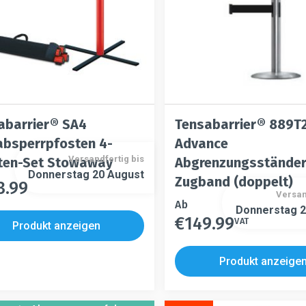
der
t
gewählt
eite
Produktseite
n
werden
gewählt
werden
abarrier® SA4
Tensabarrier® 889T
absperrpfosten 4-
Advance
Versandfertig bis
ten-Set Stowaway
Abgrenzungsständer
Donnerstag 20 August
Zugband (doppelt)
3.99
s
Versan
t
Dieses
Ab
Donnerstag 2
€
149.99
Produkt
VAT
Dieses
Produkt anzeigen
re
weist
Produkt
ten
mehrere
weist
Produkt anzeige
n
Varianten
mehrere
auf.
Varianten
en