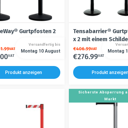
eWay® Gurtpfosten 2
Tensabarrier® Gurtp
x 2 mit einem Schild
Versandfertig bis
Versan
s
21.99
Dieses
€
406.99
VAT
VAT
Montag 10 August
Montag 1
.00
€
276.99
t
Produkt
VAT
VAT
Dieses
weist
Produkt
re
mehrere
weist
Produkt anzeigen
Produkt anzeige
ten
Varianten
mehrere
auf.
n
Varianten
Die
auf.
Sicherste Absperrung 
en
Optionen
Die
Markt
n
können
Optionen
auf
können
der
auf
tseite
Produktseite