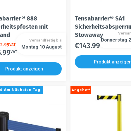
abarrier® 888
Tensabarrier® SA1
erheitspfosten mit
Sicherheitsabsperru
Versan
and
Stowaway
Donnerstag 2
Versandfertig bis
€
143.99
s
32.99
Dieses
VAT
Montag 10 August
Dieses
5.99
t
Produkt
VAT
Produkt
weist
Produkt anzeige
weist
re
mehrere
Produkt anzeigen
mehrere
ten
Varianten
Varianten
auf.
n
auf.
Die
d Am Nächsten Tag
Angebot!
Die
en
Optionen
Optionen
n
können
können
auf
auf
der
der
tseite
Produktseite
Produktseite