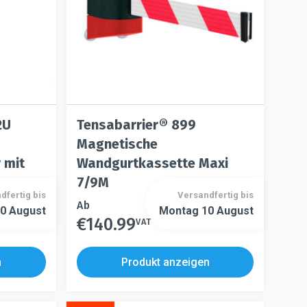
der
gewählt
Produktseite
werden
gewählt
werden
2U
Tensabarrier® 899
Magnetische
 mit
Wandgurtkassette Maxi
7/9M
dfertig bis
Versandfertig bis
Dieses
Ab
0 August
Montag 10 August
€
140.99
Produkt
VAT
Dieses
weist
Produkt
mehrere
weist
n
Produkt anzeigen
Varianten
mehrere
auf.
Varianten