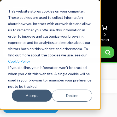
This website stores cookies on your computer.
These cookies are used to collect information
about how you interact with our website and allow
us to remember you. We use this information in
Menu
Mon compte
Devis
0
order to improve and customize your browsing
Panier
experience and for analytics and metrics about our
visitors both on this website and other media. To
find out more about the cookies we use, see our
Cookie Policy
If you decline, your information won’t be tracked
Domicile
→
Basket
when you visit this website. A single cookie will be
used in your browser to remember your preference
not to be tracked.
Votre panier est actuellement vide.
Accept
Decline
Retour à la boutique