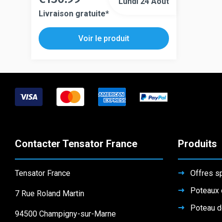
Lundi 24 Août
Ce
produit
Livraison gratuite*
produit
a
a
plusieurs
Voir le produit
plusieurs
variations.
variations.
Les
Les
options
options
peuvent
peuvent
être
être
choisies
choisies
sur
sur
la
la
Contacter Tensator France
Produits
page
page
du
du
produit
Tensator France
Offres s
produit
Poteaux 
7 Rue Roland Martin
Poteau d
94500 Champigny-sur-Marne