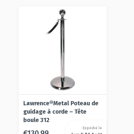
Lawrence®Metal Poteau de
guidage à corde – Tête
boule 312
Expédié le
€
130.99
Ce