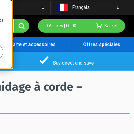
Français
d
cs
0
Articles |
€
0.00
Basket
r
e pancarte et accessoires
Offres spéciales
Buy direct and save
idage à corde –