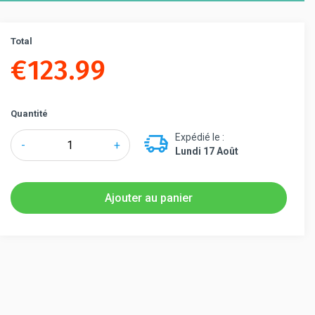
Total
€
123.99
Quantité
Expédié le :
quantité
-
+
Lundi 17 Août
de
Lawrence®
Poteau
Ajouter au panier
de
guidage
à
corde
-
Pommeau
Classique