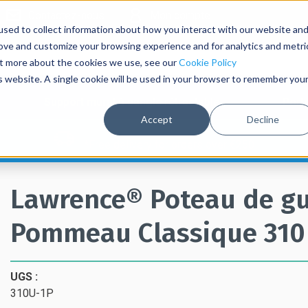
Contactez-nous
Mon compte
sed to collect information about how you interact with our website an
rove and customize your browsing experience and for analytics and metri
out more about the cookies we use, see our
Cookie Policy
is website. A single cookie will be used in your browser to remember you
Support mural à sangle rétractable
Port
Accept
Decline
*Free delivery for orders over €250
Lawrence® Poteau de gu
Pommeau Classique 310
UGS :
310U-1P