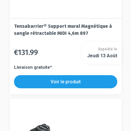
Tensabarrier® Support mural Magnétique à
sangle rétractable MIDI 4,6m 897
Expédié le
€
131.99
Ce
Jeudi 13 Août
Ce
produit
produit
a
Livraison gratuite*
a
plusieurs
plusieurs
variations.
Voir le produit
variations.
Les
Les
options
options
peuvent
peuvent
être
être
choisies
choisies
sur
sur
la