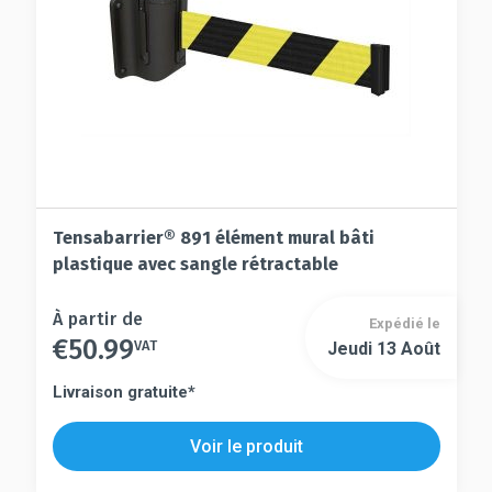
la
page
page
du
du
produit
produit
Tensabarrier® 891 élément mural bâti
plastique avec sangle rétractable
Ce
À partir de
Expédié le
€
50.99
produit
VAT
Jeudi 13 Août
Ce
a
produit
Livraison gratuite*
plusieurs
a
variations.
plusieurs
Voir le produit
Les
variations.
options
Les