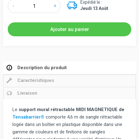
Expédié le :
quantité
-
+
Jeudi 13 Août
de
Tensabarrier®
Support
Ajouter au panier
mural
Magnétique
à
sangle
rétractable
Description du produit
MIDI
Caractéristiques
4,6m
897
Livraison
Le
support mural rétractable MIDI MAGNETIQUE de
Tensabarrier®
comporte 4,6 m de sangle rétractable
logée dans un boîtier en plastique disponible dans une
gamme de couleurs et de finitions de sangles