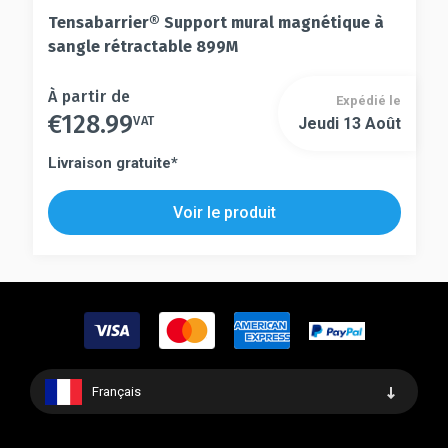
Tensabarrier® Support mural magnétique à
sangle rétractable 899M
Ce
À partir de
Expédié le
€
128.99
produit
VAT
Jeudi 13 Août
Ce
a
produit
Livraison gratuite*
plusieurs
a
variations.
plusieurs
Voir le produit
Les
variations.
options
Les
peuvent
options
être
peuvent
choisies
être
sur
choisies
la
sur
page
la
Français
du
page
produit
du