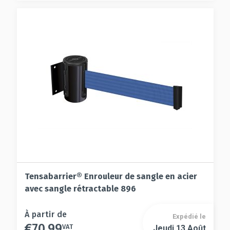
peuvent
options
être
peuvent
choisies
être
sur
choisies
la
sur
page
la
du
page
produit
du
produit
Tensabarrier® Enrouleur de sangle en acier
avec sangle rétractable 896
Ce
À partir de
Expédié le
€
70.99
produit
VAT
Jeudi 13 Août
Ce