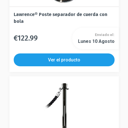
Lawrence® Poste separador de cuerda con
bola
Enviado el:
€
122.99
Este
Lunes 10 Agosto
Este
producto
producto
tiene
tiene
múltiples
Ver el producto
múltiples
variantes.
variantes.
Las
Las
opciones
opciones
se
se
pueden
pueden
elegir
elegir
en
en
la
la
página
página
de