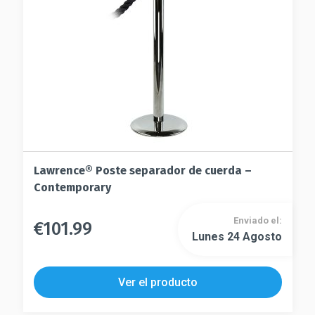
elegir
en
en
la
la
página
página
de
de
producto
producto
Lawrence® Poste separador de cuerda –
Contemporary
Enviado el:
€
101.99
Este
Lunes 24 Agosto
Este
producto
producto
tiene
tiene
múltiples
Ver el producto
múltiples
variantes.
variantes.
Las