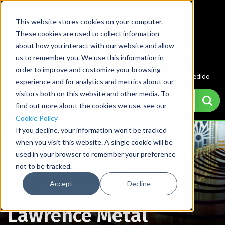
This website stores cookies on your computer.
These cookies are used to collect information
about how you interact with our website and allow
us to remember you. We use this information in
Menu
Cuenta
Cotización
0
order to improve and customize your browsing
Cesta de pedido
experience and for analytics and metrics about our
visitors both on this website and other media. To
find out more about the cookies we use, see our
Cookie Policy
If you decline, your information won’t be tracked
when you visit this website. A single cookie will be
used in your browser to remember your preference
not to be tracked.
Accept
Decline
Home
→
Lawrence Metal
Lawrence Metal