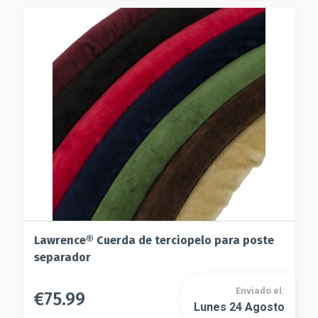
Las
opciones
opciones
se
se
pueden
pueden
elegir
elegir
en
en
la
la
página
página
de
de
producto
producto
Lawrence® Cuerda de terciopelo para poste
separador
Enviado el:
€
75.99
Este
Lunes 24 Agosto
Este
producto