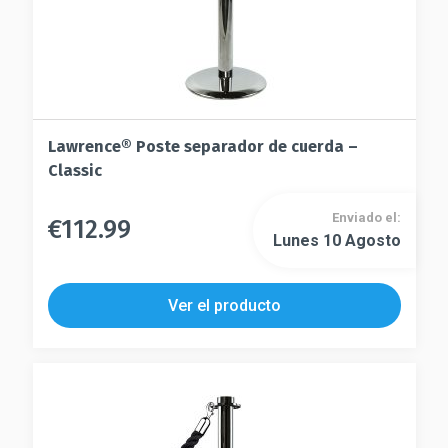
de
producto
producto
Lawrence® Poste separador de cuerda –
Classic
Enviado el:
€
112.99
Este
Lunes 10 Agosto
Este
producto
producto
tiene
tiene
múltiples
Ver el producto
múltiples
variantes.
variantes.
Las
Las
opciones
opciones
se
se
pueden
pueden
elegir