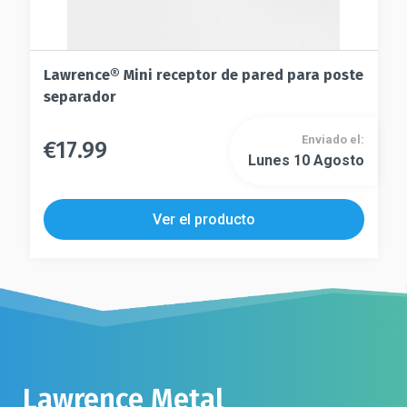
Lawrence® Mini receptor de pared para poste
separador
Enviado el:
€
17.99
Este
Lunes 10 Agosto
Este
producto
producto
tiene
tiene
múltiples
Ver el producto
múltiples
variantes.
variantes.
Las
Las
opciones
opciones
se
se
pueden
pueden
elegir
elegir
en
en
la
Lawrence Metal
la