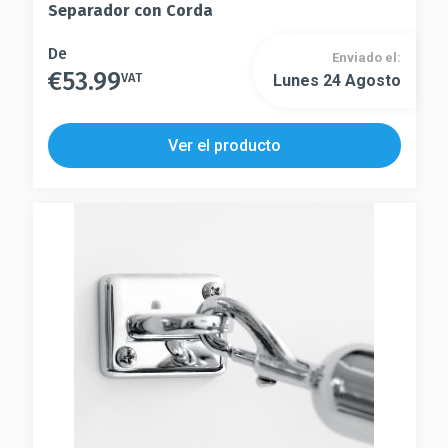
Separador con Corda
Este
De
Enviado el:
€
53.99
producto
VAT
Lunes 24 Agosto
Este
tiene
producto
múltiples
tiene
Ver el producto
variantes.
múltiples
Las
variantes.
opciones
Las
se
opciones
pueden
se
elegir
pueden
en
elegir
la
en
página
la
de
página
producto
de
producto