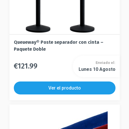
producto
de
producto
Queueway® Poste separador con cinta –
Paquete Doble
Enviado el:
€
121.99
Este
Lunes 10 Agosto
Este
producto
producto
tiene
tiene
múltiples
Ver el producto
múltiples
variantes.
variantes.
Las
Las
opciones
opciones
se
se
pueden
pueden
elegir