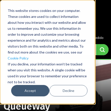
This website stores cookies on your computer.
These cookies are used to collect information
about how you interact with our website and allow
us to remember you. We use this information in
Menu
Cuenta
Cotización
0
order to improve and customize your browsing
Cesta de pedido
experience and for analytics and metrics about our
visitors both on this website and other media. To
find out more about the cookies we use, see our
Cookie Policy
If you decline, your information won’t be tracked
when you visit this website. A single cookie will be
used in your browser to remember your preference
not to be tracked.
Accept
Decline
Home
→
QueueWay
QueueWay