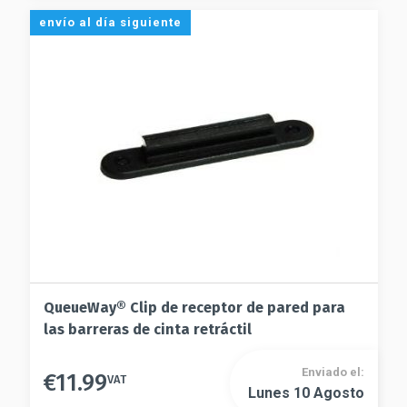
opciones
Las
envío al día siguiente
se
opciones
pueden
se
elegir
pueden
en
elegir
la
en
página
la
de
página
producto
de
producto
QueueWay® Clip de receptor de pared para
las barreras de cinta retráctil
Enviado el:
€
11.99
VAT
Lunes 10 Agosto