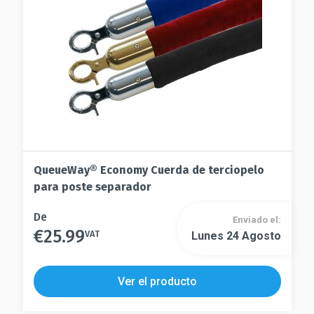
elegir
en
en
la
la
página
página
de
de
producto
producto
QueueWay® Economy Cuerda de terciopelo
para poste separador
Este
De
Enviado el:
€
25.99
producto
VAT
Lunes 24 Agosto
Este
tiene
producto
múltiples
tiene
Ver el producto
variantes.
múltiples
Las
variantes.