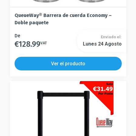
QueueWay® Barrera de cuerda Economy –
Doble paquete
Este
De
Enviado el:
€
128.99
producto
VAT
Lunes 24 Agosto
Este
tiene
producto
múltiples
tiene
Ver el producto
variantes.
múltiples
Las
variantes.
opciones
Las
se
opciones
pueden
se
elegir
pueden
en
elegir
la
en
página
la
de
página