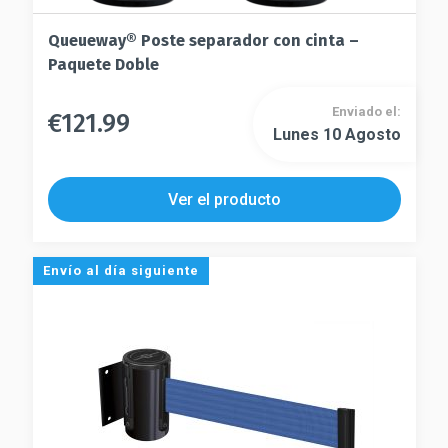
Queueway® Poste separador con cinta –
Paquete Doble
Enviado el:
€
121.99
Este
Lunes 10 Agosto
Este
producto
producto
tiene
tiene
múltiples
Ver el producto
múltiples
variantes.
variantes.
Las
Las
opciones
Envío al día siguiente
opciones
se
se
pueden
pueden
elegir
elegir
en
en
la
la
página
página
de
de