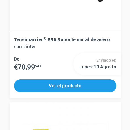
producto
producto
Tensabarrier® 896 Soporte mural de acero
con cinta
Este
De
Enviado el:
€
70.99
producto
VAT
Lunes 10 Agosto
Este
tiene
producto
múltiples
tiene
Ver el producto
variantes.
múltiples
Las
variantes.
opciones
Las
se
opciones
pueden
se
elegir
pueden
en
elegir