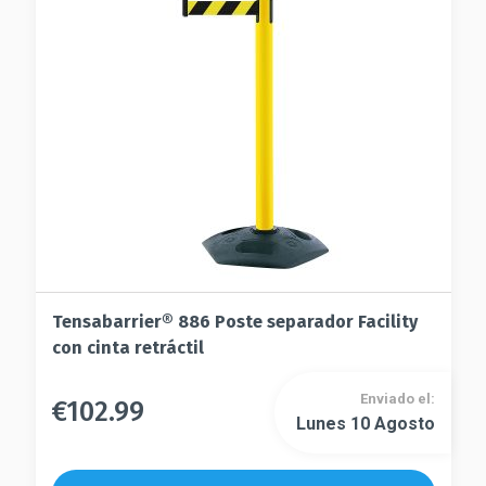
se
pueden
pueden
elegir
elegir
en
en
la
la
página
página
de
de
producto
producto
Tensabarrier® 886 Poste separador Facility
con cinta retráctil
Enviado el:
€
102.99
Este
Lunes 10 Agosto
Este
producto
producto
tiene
tiene
múltiples