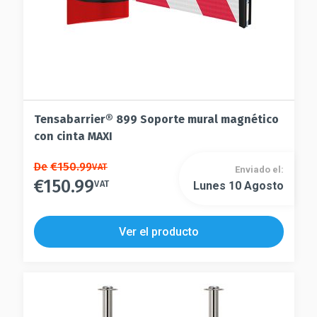
de
página
producto
de
producto
Tensabarrier® 899 Soporte mural magnético
con cinta MAXI
Este
De
€
150.99
VAT
Enviado el:
€
150.99
producto
VAT
Lunes 10 Agosto
Este
tiene
producto
múltiples
tiene
Ver el producto
variantes.
múltiples
Las
variantes.
opciones
Las
se
opciones
pueden
se