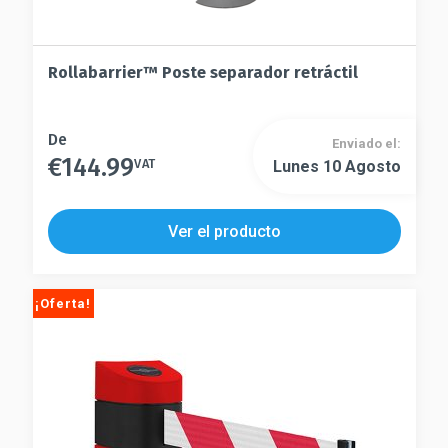
Rollabarrier™ Poste separador retráctil
Este
De
Enviado el:
€
144.99
producto
VAT
Lunes 10 Agosto
Este
tiene
producto
múltiples
tiene
Ver el producto
variantes.
múltiples
Las
variantes.
opciones
Las
¡Oferta!
se
opciones
pueden
se
elegir
pueden
en
elegir
la
en
página
la