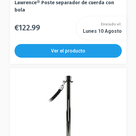
Lawrence® Poste separador de cuerda con
bola
Enviado el:
€
122.99
Este
Lunes 10 Agosto
Este
producto
producto
tiene
tiene
múltiples
Ver el producto
múltiples
variantes.
variantes.
Las
Las
opciones
opciones
se
se
pueden
pueden
elegir
elegir
en
en
la
la
página
página
de
de
producto
producto