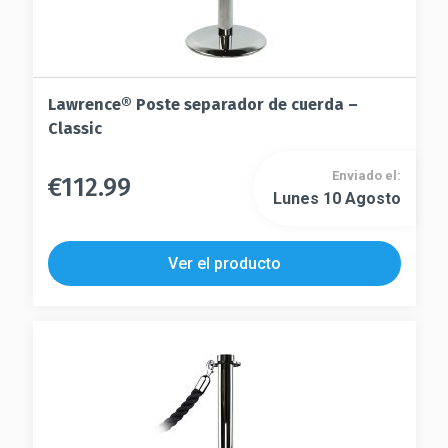
Lawrence® Poste separador de cuerda –
Classic
Enviado el:
€
112.99
Este
Lunes 10 Agosto
Este
producto
producto
tiene
tiene
múltiples
Ver el producto
múltiples
variantes.
variantes.
Las
Las
opciones
opciones
se
se
pueden
pueden
elegir
elegir
en
en
la