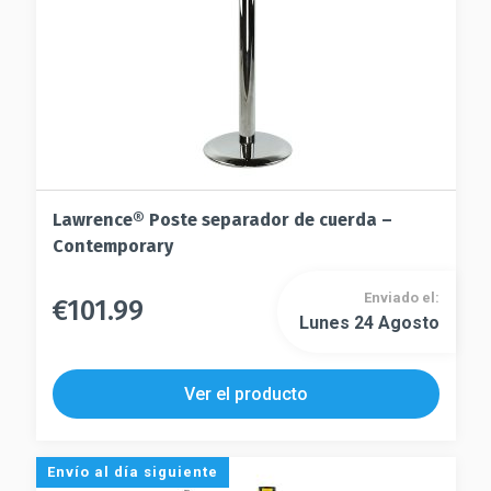
la
página
página
de
de
producto
producto
Lawrence® Poste separador de cuerda –
Contemporary
Enviado el:
€
101.99
Este
Lunes 24 Agosto
Este
producto
producto
tiene
tiene
múltiples
Ver el producto
múltiples
variantes.
variantes.
Las
Las
opciones
Envío al día siguiente
opciones
se