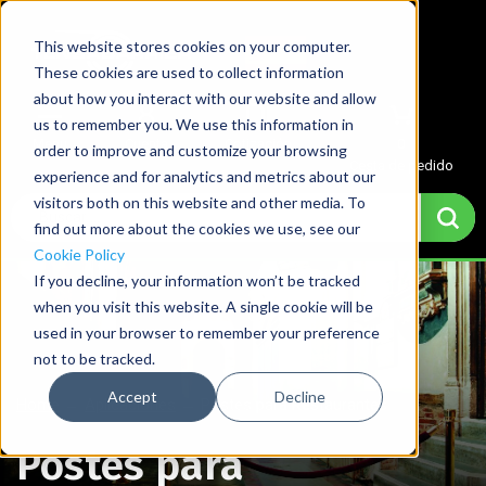
This website stores cookies on your computer.
These cookies are used to collect information
about how you interact with our website and allow
us to remember you. We use this information in
Menu
Cuenta
Cotización
0
order to improve and customize your browsing
Cesta de pedido
experience and for analytics and metrics about our
visitors both on this website and other media. To
find out more about the cookies we use, see our
Cookie Policy
If you decline, your information won’t be tracked
when you visit this website. A single cookie will be
used in your browser to remember your preference
not to be tracked.
Accept
Decline
Home
→
Aplicaciones
→
Postes para Restaurantes
Postes para