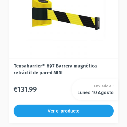
la
en
página
la
de
página
producto
de
producto
Tensabarrier® 897 Barrera magnética
retráctil de pared MIDI
Enviado el:
€
131.99
Este
Lunes 10 Agosto
Este
producto
producto
tiene
tiene
múltiples
Ver el producto
múltiples
variantes.
variantes.
Las
Las