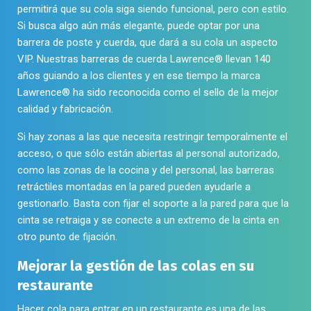
múltiples
tiene
Ver el producto
variantes.
múltiples
Las
variantes.
opciones
Las
Envío al día siguiente
se
opciones
pueden
se
elegir
pueden
en
elegir
la
en
página
la
de
página
producto
de
producto
Tensabarrier® 885 Poste separador de