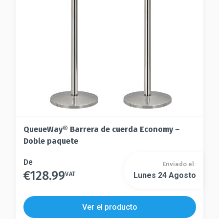
elegir
pueden
en
elegir
la
en
página
la
de
página
producto
de
producto
QueueWay® Barrera de cuerda Economy –
Doble paquete
Este
De
Enviado el:
€
128.99
producto
VAT
Lunes 24 Agosto
Este
tiene
producto
múltiples
tiene
Ver el producto
variantes.
múltiples