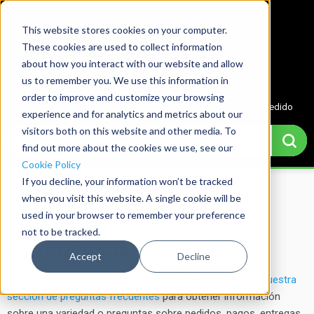
This website stores cookies on your computer.
These cookies are used to collect information
about how you interact with our website and allow
us to remember you. We use this information in
Menu
Cuenta
Cotización
0
order to improve and customize your browsing
Cesta de pedido
experience and for analytics and metrics about our
visitors both on this website and other media. To
find out more about the cookies we use, see our
Cookie Policy
If you decline, your information won’t be tracked
Home
→
Contact Us
when you visit this website. A single cookie will be
used in your browser to remember your preference
not to be tracked.
Contáctenos
Accept
Decline
Antes de ponerse en contacto con nosotros, consulte
nuestra
sección de preguntas frecuentes
para obtener información
sobre una variedad o preguntas sobre pedidos, pagos, entregas