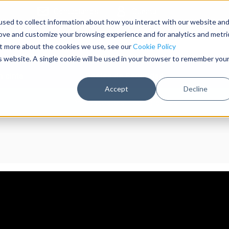
Contáctanos
Cuenta
sed to collect information about how you interact with our website an
rove and customize your browsing experience and for analytics and metri
out more about the cookies we use, see our
Cookie Policy
is website. A single cookie will be used in your browser to remember you
 cinta
Postes de Seguridad
Accept
Decline
Presupuesto sin compromiso