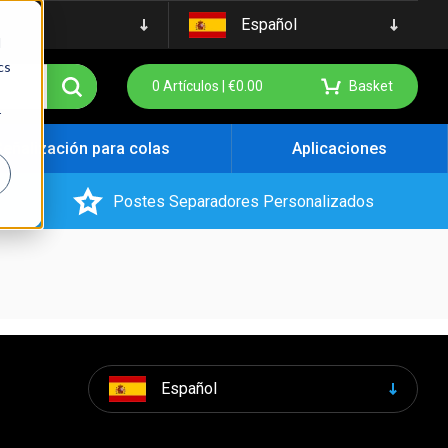
Español
d
cs
0
Artículos |
€
0.00
Basket
r
Señalización para colas
Aplicaciones
Postes Separadores Personalizados
Español