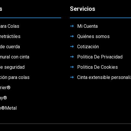
s
Servicios
ara Colas
Mi Cuenta
retráctiles
Quiénes somos
 de cuerda
Cotización
ural con cinta
Politica De Privacidad
e seguridad
Politica De Cookies
ción para colas
Cinta extensible personal
rier®
ay®
e®Metal