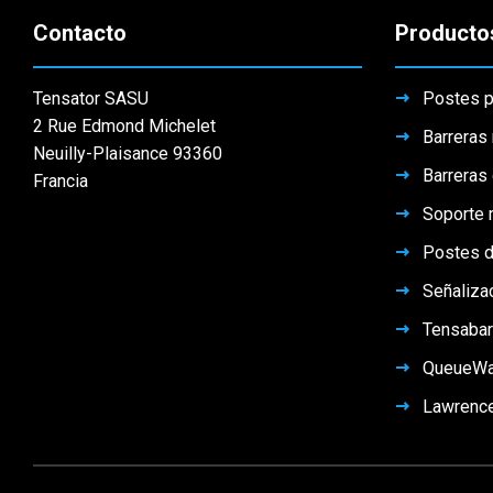
Contacto
Producto
Tensator SASU
Postes p
2 Rue Edmond Michelet
Barreras 
Neuilly-Plaisance 93360
Barreras
Francia
Soporte m
Postes d
Señaliza
Tensabar
QueueW
Lawrenc