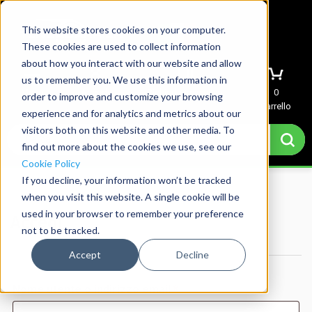
This website stores cookies on your computer.
These cookies are used to collect information
about how you interact with our website and allow
us to remember you. We use this information in
Menu
Accedi
Richiedi preventivo
0
order to improve and customize your browsing
Carrello
experience and for analytics and metrics about our
visitors both on this website and other media. To
find out more about the cookies we use, see our
Cookie Policy
If you decline, your information won’t be tracked
Home
→
Il mio account
when you visit this website. A single cookie will be
used in your browser to remember your preference
Accedi
not to be tracked.
Accept
Decline
Richiesto
Nome utente o indirizzo email
*