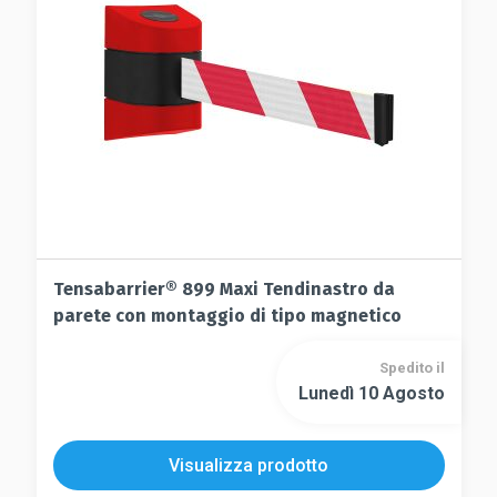
essere
nella
scelte
pagina
nella
del
pagina
prodotto
del
prodotto
Tensabarrier® 899 Maxi Tendinastro da
parete con montaggio di tipo magnetico
Spedito il
Lunedì 10 Agosto
Visualizza prodotto