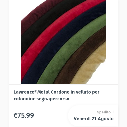
opzioni
opzioni
possono
possono
essere
essere
scelte
scelte
nella
nella
pagina
pagina
del
del
prodotto
prodotto
Lawrence®Metal Cordone in velluto per
colonnine segnapercorso
Spedito il
€
75.99
Questo
Venerdì 21 Agosto
Questo
prodotto
prodotto