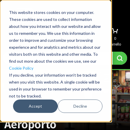
This website stores cookies on your computer.
These cookies are used to collect information
about how you interact with our website and allow
us to remember you. We use this information in
Menu
Accedi
Richiedi preventivo
0
order to improve and customize your browsing
Carrello
experience and for analytics and metrics about our
visitors both on this website and other media. To
find out more about the cookies we use, see our
Cookie Policy
If you decline, your information won’t be tracked
when you visit this website. A single cookie will be
used in your browser to remember your preference
not to be tracked.
Accept
Decline
Home
→
Utilizzi
→
Aeroporto
Aeroporto