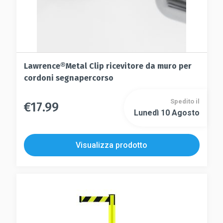
Lawrence®Metal Clip ricevitore da muro per
cordoni segnapercorso
Spedito il
€
17.99
Questo
Lunedì 10 Agosto
Questo
prodotto
prodotto
ha
ha
più
Visualizza prodotto
più
varianti.
varianti.
Le
Le
opzioni
opzioni
possono
possono
essere
essere
scelte
scelte