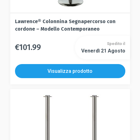
Lawrence® Colonnina Segnapercorso con
cordone – Modello Contemporaneo
Spedito il
€
101.99
Questo
Venerdì 21 Agosto
Questo
prodotto
prodotto
ha
ha
più
Visualizza prodotto
più
varianti.
varianti.
Le
Le
opzioni
opzioni
possono
possono
essere
essere
scelte
scelte
nella
nella
pagina
pagina
del