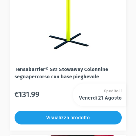
nella
nella
pagina
pagina
del
del
prodotto
prodotto
Tensabarrier® SA1 Stowaway Colonnine
segnapercorso con base pieghevole
Spedito il
€
131.99
Questo
Venerdì 21 Agosto
Questo
prodotto
prodotto
ha
ha
più
Visualizza prodotto
più
varianti.
varianti.
Le
Le