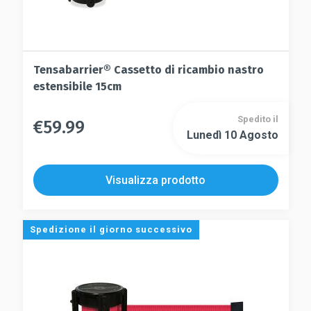
Tensabarrier® Cassetto di ricambio nastro
estensibile 15cm
Spedito il
€
59.99
Questo
Lunedì 10 Agosto
Questo
prodotto
prodotto
ha
ha
più
Visualizza prodotto
più
varianti.
varianti.
Le
Le
opzioni
Spedizione il giorno successivo
opzioni
possono
possono
essere
essere
scelte
scelte
nella
nella
pagina