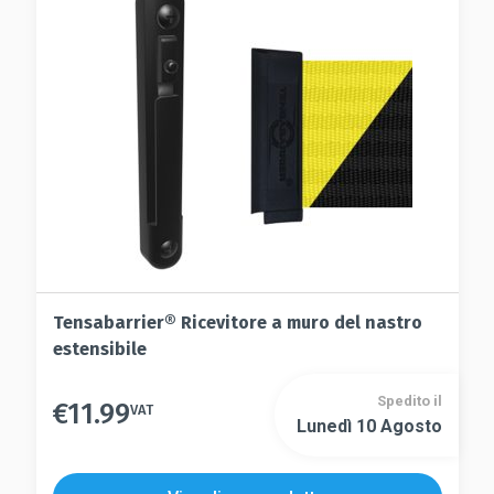
essere
possono
scelte
essere
nella
scelte
pagina
nella
del
pagina
prodotto
del
prodotto
Tensabarrier® Ricevitore a muro del nastro
estensibile
Spedito il
€
11.99
VAT
Lunedì 10 Agosto