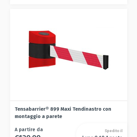
Tensabarrier® 899 Maxi Tendinastro con
montaggio a parete
Questo
A partire da
Spedito il
prodotto