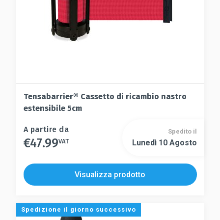
pagina
del
del
prodotto
prodotto
Tensabarrier® Cassetto di ricambio nastro
estensibile 5cm
Questo
A partire da
Spedito il
€
47.99
prodotto
VAT
Lunedì 10 Agosto
Questo
ha
prodotto
più
ha
Visualizza prodotto
varianti.
più
Le
varianti.
opzioni
Le
Spedizione il giorno successivo
possono
opzioni