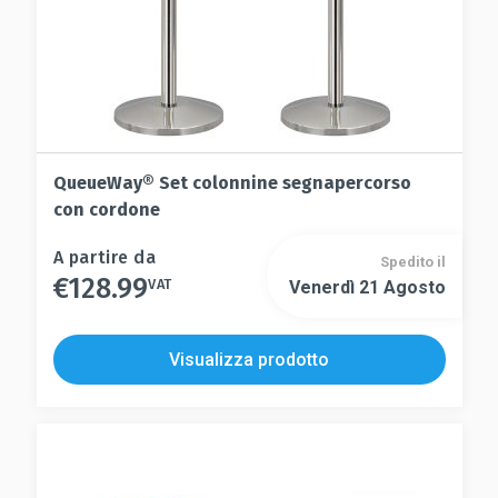
del
prodotto
prodotto
QueueWay® Set colonnine segnapercorso
con cordone
Questo
A partire da
Spedito il
€
128.99
prodotto
VAT
Venerdì 21 Agosto
Questo
ha
prodotto
più
ha
Visualizza prodotto
varianti.
più
Le
varianti.
opzioni
Le
possono
opzioni
essere
possono
scelte