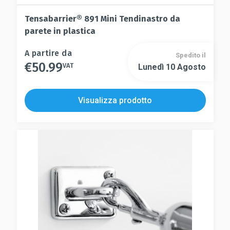
Tensabarrier® 891 Mini Tendinastro da
parete in plastica
Questo
A partire da
Spedito il
€
50.99
prodotto
VAT
Lunedì 10 Agosto
Questo
ha
prodotto
più
ha
Visualizza prodotto
varianti.
più
Le
varianti.
opzioni
Le
possono
opzioni
essere
possono
scelte
essere
nella
scelte
pagina
nella
del
pagina
prodotto
del
prodotto