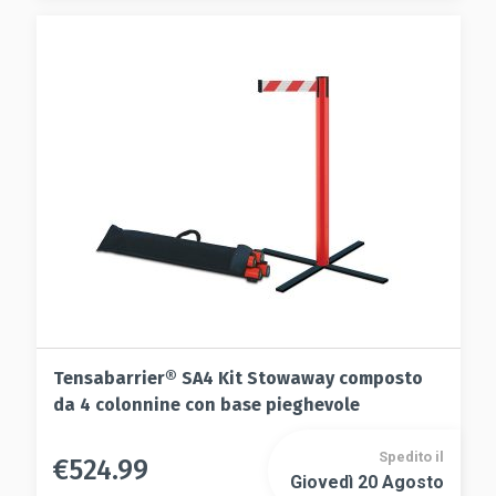
Le
opzioni
opzioni
possono
possono
essere
essere
scelte
scelte
nella
nella
pagina
pagina
del
del
prodotto
prodotto
Tensabarrier® SA4 Kit Stowaway composto
da 4 colonnine con base pieghevole
Spedito il
€
524.99
Questo
Giovedì 20 Agosto
Questo
prodotto