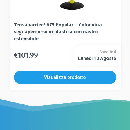
Tensabarrier®875 Popular – Colonnina
segnapercorso in plastica con nastro
estensibile
Spedito il
€
101.99
Questo
Lunedì 10 Agosto
Questo
prodotto
prodotto
ha
ha
più
Visualizza prodotto
più
varianti.
varianti.
Le
Le
opzioni
opzioni
possono
possono
essere
essere
scelte
scelte
nella
nella