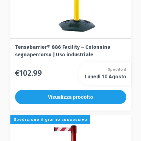
prodotto
Tensabarrier® 886 Facility – Colonnina
segnapercorso | Uso industriale
Spedito il
€
102.99
Questo
Lunedì 10 Agosto
Questo
prodotto
prodotto
ha
ha
più
Visualizza prodotto
più
varianti.
varianti.
Le
Le
opzioni
Spedizione il giorno successivo
opzioni
possono
possono
essere
essere
scelte