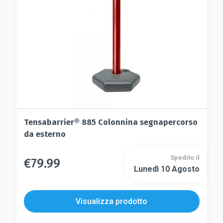
scelte
nella
nella
pagina
pagina
del
del
prodotto
prodotto
Tensabarrier® 885 Colonnina segnapercorso
da esterno
Spedito il
€
79.99
Questo
Lunedì 10 Agosto
Questo
prodotto
prodotto
ha
ha
più
Visualizza prodotto
più
varianti.
varianti.
Le