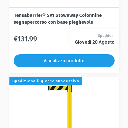
Tensabarrier® SA1 Stowaway Colonnine
segnapercorso con base pieghevole
Spedito il
€
131.99
Questo
Giovedì 20 Agosto
Questo
prodotto
prodotto
ha
ha
più
Visualizza prodotto
più
varianti.
varianti.
Le
Le
opzioni
Spedizione il giorno successivo
opzioni
possono
possono
essere
essere
scelte
scelte
nella
nella
pagina
pagina
del
del
prodotto