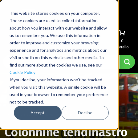
This website stores cookies on your computer.
These cookies are used to collect information
about how you interact with our website and allow
us to remember you. We use this information in
Menu
Accedi
Richiedi preventivo
0
order to improve and customize your browsing
Carrello
experience and for analytics and metrics about our
visitors both on this website and other media. To
find out more about the cookies we use, see our
Cookie Policy
If you decline, your information won’t be tracked
when you visit this website. A single cookie will be
used in your browser to remember your preference
not to be tracked.
Accept
Decline
Home
→
Colonnine tendinastro di sicurezza
Colonnine tendinastro