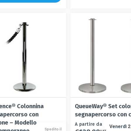
.
i
no
e
to
ence® Colonnina
QueueWay® Set colo
apercorso con
segnapercorso con 
one – Modello
Questo
A partire da
Venerdì 
Spedito il
emporaneo