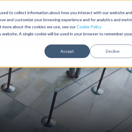
Contattaci
Accedi
sed to collect information about how you interact with our website an
rove and customize your browsing experience and for analytics and metri
out more about the cookies we use, see our
Cookie Policy
is website. A single cookie will be used in your browser to remember you
o
Colonnine tendinastro di sicurezza
Accept
Decline
Prodotti personalizzabili al 100%