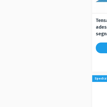
Tens
ades
segn
Spediz