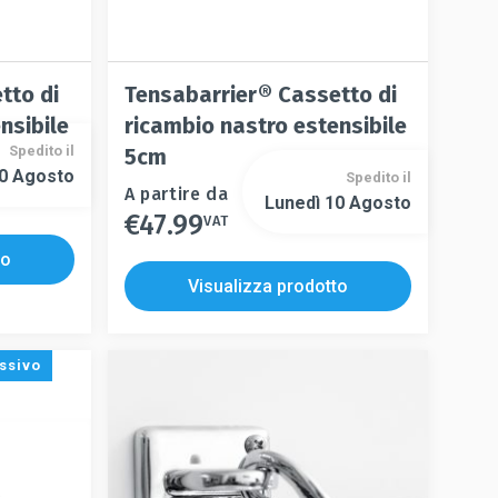
tto di
Tensabarrier® Cassetto di
nsibile
ricambio nastro estensibile
Spedito il
5cm
10 Agosto
Spedito il
Questo
A partire da
Lunedì 10 Agosto
€
47.99
prodotto
VAT
Questo
ha
prodotto
to
più
ha
Visualizza prodotto
varianti.
più
Le
varianti.
opzioni
Le
ssivo
possono
opzioni
essere
possono
scelte
essere
nella
scelte