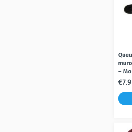
Queu
muro
– Mo
€
7.