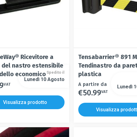
pagina
pagina
del
del
prodotto
prodotto
eWay® Ricevitore a
Tensabarrier® 891 M
 del nastro estensibile
Tendinastro da paret
Spedito il
dello economico
plastica
Lunedì 10 Agosto
99
Questo
A partire da
VAT
Lunedì 
€
50.99
prodotto
VAT
Questo
ha
prodotto
Visualizza prodotto
più
ha
Visualizza prodot
varianti.
più
Le
varianti.
opzioni
Le