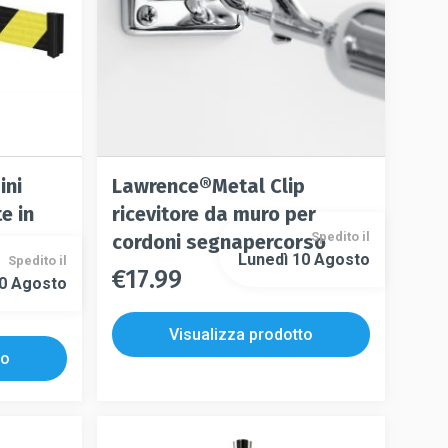
pagina
nella
del
pagina
prodotto
del
prodotto
ini
Lawrence®Metal Clip
e in
ricevitore da muro per
Spedito il
cordoni segnapercorso
Lunedì 10 Agosto
Spedito il
€
17.99
Questo
10 Agosto
Questo
prodotto
prodotto
ha
Visualizza prodotto
ha
più
to
più
varianti.
varianti.
Le
Le
opzioni
opzioni