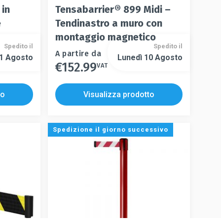
in
Tensabarrier® 899 Midi –
e
Tendinastro a muro con
montaggio magnetico
Spedito il
Spedito il
Questo
A partire da
21 Agosto
Lunedì 10 Agosto
€
152.99
prodotto
VAT
Questo
ha
prodotto
più
ha
to
Visualizza prodotto
varianti.
più
Le
varianti.
opzioni
Le
Spedizione il giorno successivo
possono
opzioni
essere
possono
scelte
essere
nella
scelte
pagina
nella
del
pagina
prodotto
del