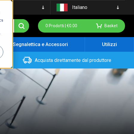
Italiano
d
cs
0
Prodotti |
€
0.00
Basket
r
Segnalettica e Accessori
Utilizzi
Acquista direttamente dal produttore