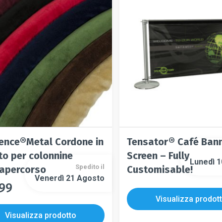
possono
opzioni
essere
possono
scelte
essere
nella
scelte
pagina
nella
del
pagina
prodotto
del
prodotto
ence®Metal Cordone in
Tensator® Café Ban
to per colonnine
Screen – Fully
Lunedì 
Spedito il
apercorso
Customisable!
Venerdì 21 Agosto
.99
o
to
Visualizza prodot
Visualizza prodotto