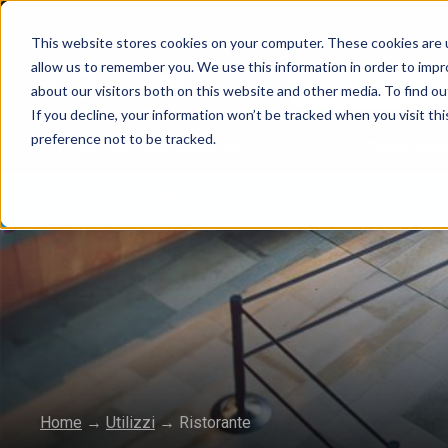
This website stores cookies on your computer. These cookies are u
allow us to remember you. We use this information in order to imp
about our visitors both on this website and other media. To find 
If you decline, your information won’t be tracked when you visit th
preference not to be tracked.
Colonnine Segnapercorso
Tendinastr
2 Anni di Garanzia
Home
→
Utilizzi
→
Ristorante