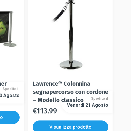
possono
possono
essere
essere
scelte
scelte
nella
nella
pagina
pagina
del
del
prodotto
prodotto
ner
Lawrence® Colonnina
Spedito il
segnapercorso con cordone
10 Agosto
Spedito il
– Modello classico
Venerdì 21 Agosto
€
113.99
Questo
Questo
prodotto
to
prodotto
ha
Visualizza prodotto
ha