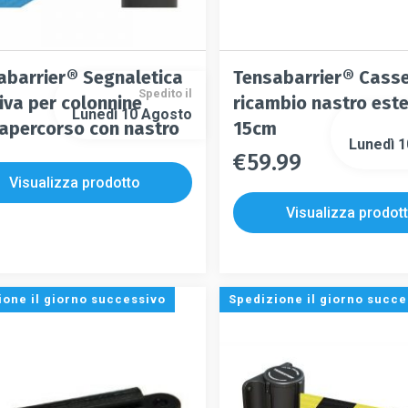
abarrier® Segnaletica
Tensabarrier® Casse
Spedito il
iva per colonnine
ricambio nastro este
Lunedì 10 Agosto
apercorso con nastro
15cm
Lunedì 
€
59.99
Questo
Questo
prodotto
Visualizza prodotto
prodotto
ha
Visualizza prodot
ha
più
più
varianti.
varianti.
Le
Le
opzioni
ione il giorno successivo
Spedizione il giorno succe
opzioni
possono
possono
essere
essere
scelte
scelte
nella
nella