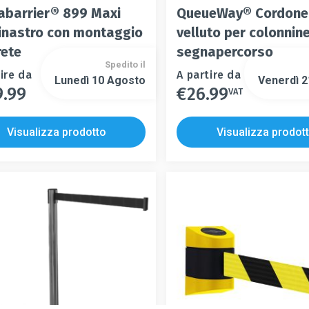
abarrier® 899 Maxi
QueueWay® Cordone 
inastro con montaggio
velluto per colonnin
rete
segnapercorso
Spedito il
o
ire da
Questo
A partire da
Lunedì 10 Agosto
Venerdì 
9.99
€
26.99
to
prodotto
VAT
Questo
ha
prodotto
più
ha
Visualizza prodotto
Visualizza prodot
.
varianti.
più
Le
varianti.
i
opzioni
Le
no
possono
opzioni
e
essere
possono
scelte
essere
nella
scelte
pagina
nella
del
pagina
to
prodotto
del