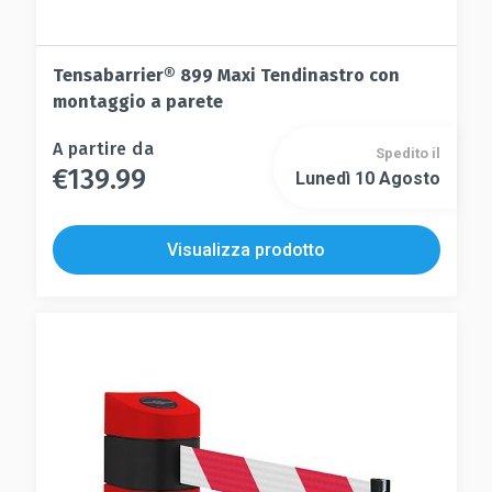
Tensabarrier® 899 Maxi Tendinastro con
montaggio a parete
Questo
A partire da
Spedito il
€
139.99
prodotto
Lunedì 10 Agosto
Questo
ha
prodotto
più
ha
Visualizza prodotto
varianti.
più
Le
varianti.
opzioni
Le
possono
opzioni
essere
possono
scelte
essere
nella
scelte
pagina
nella
del
pagina
prodotto