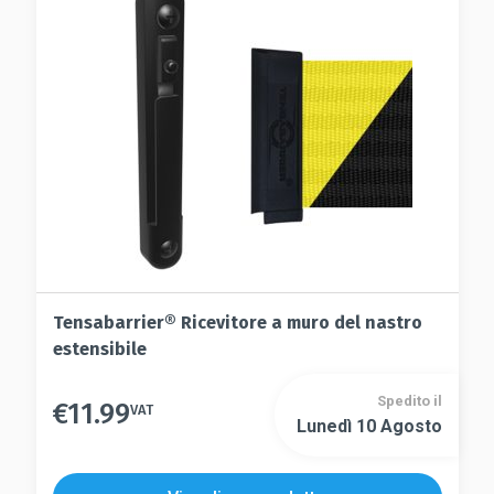
essere
possono
scelte
essere
nella
scelte
pagina
nella
del
pagina
prodotto
del
prodotto
Tensabarrier® Ricevitore a muro del nastro
estensibile
Spedito il
€
11.99
VAT
Lunedì 10 Agosto