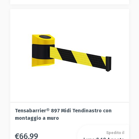
varianti.
opzioni
Le
possono
opzioni
essere
possono
scelte
essere
nella
scelte
pagina
nella
del
pagina
prodotto
del
prodotto
Tensabarrier® 897 Midi Tendinastro con
montaggio a muro
Spedito il
€
66.99
Questo