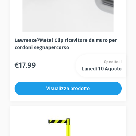
Lawrence®Metal Clip ricevitore da muro per
cordoni segnapercorso
Spedito il
€
17.99
Questo
Lunedì 10 Agosto
Questo
prodotto
prodotto
ha
ha
più
Visualizza prodotto
più
varianti.
varianti.
Le
Le
opzioni
opzioni
possono
possono
essere
essere
scelte
scelte