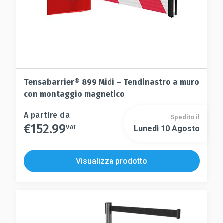
del
prodotto
Tensabarrier® 899 Midi – Tendinastro a muro
con montaggio magnetico
Questo
A partire da
Spedito il
€
152.99
prodotto
VAT
Lunedì 10 Agosto
Questo
ha
prodotto
più
ha
Visualizza prodotto
varianti.
più
Le
varianti.
opzioni
Le
possono
opzioni
essere
possono
scelte