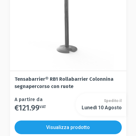
essere
nella
scelte
pagina
nella
del
pagina
prodotto
del
prodotto
Tensabarrier® RB1 Rollabarrier Colonnina
segnapercorso con ruote
Questo
A partire da
Spedito il
€
121.99
prodotto
VAT
Lunedì 10 Agosto
Questo
ha
prodotto
più
ha
Visualizza prodotto
varianti.
più
Le