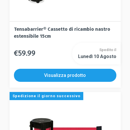
Tensabarrier® Cassetto di ricambio nastro
estensibile 15cm
Spedito il
€
59.99
Questo
Lunedì 10 Agosto
Questo
prodotto
prodotto
ha
ha
più
Visualizza prodotto
più
varianti.
varianti.
Le
Le
opzioni
Spedizione il giorno successivo
opzioni
possono
possono
essere
essere
scelte
scelte
nella
nella
pagina