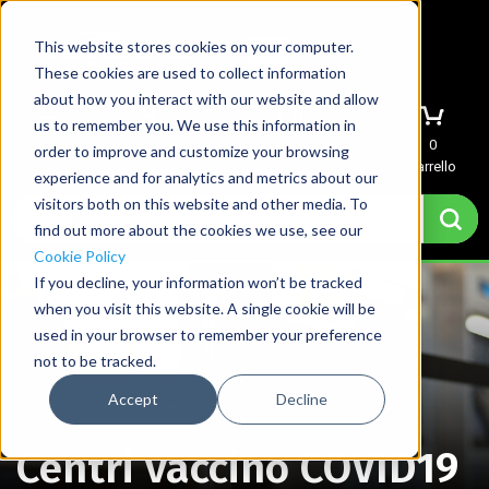
This website stores cookies on your computer.
These cookies are used to collect information
about how you interact with our website and allow
us to remember you. We use this information in
Menu
Accedi
Richiedi preventivo
0
order to improve and customize your browsing
Carrello
experience and for analytics and metrics about our
visitors both on this website and other media. To
find out more about the cookies we use, see our
Cookie Policy
If you decline, your information won’t be tracked
when you visit this website. A single cookie will be
used in your browser to remember your preference
not to be tracked.
Accept
Decline
Home
→
Utilizzi
→
Centri vaccino COVID19
Centri vaccino COVID19