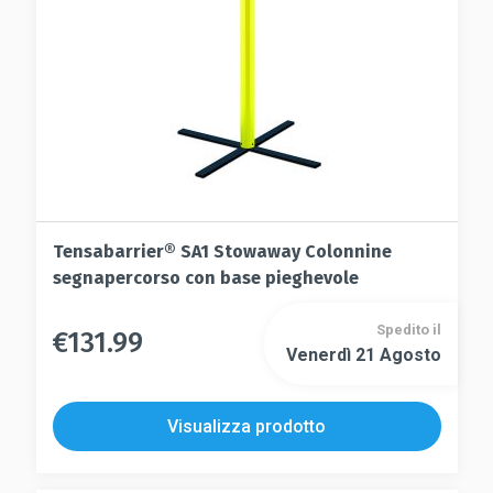
nella
nella
pagina
pagina
del
del
prodotto
prodotto
Tensabarrier® SA1 Stowaway Colonnine
segnapercorso con base pieghevole
Spedito il
€
131.99
Questo
Venerdì 21 Agosto
Questo
prodotto
prodotto
ha
ha
più
Visualizza prodotto
più
varianti.
varianti.
Le
Le