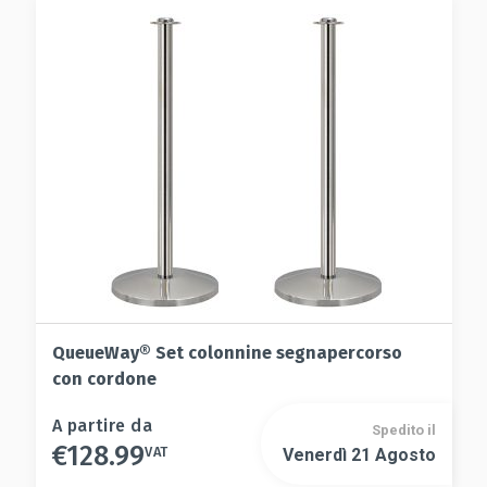
opzioni
opzioni
possono
possono
essere
essere
scelte
scelte
nella
nella
pagina
pagina
del
del
prodotto
prodotto
QueueWay® Set colonnine segnapercorso
con cordone
Questo
A partire da
Spedito il
€
128.99
prodotto
VAT
Venerdì 21 Agosto
Questo
ha
prodotto