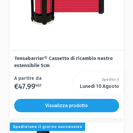
pagina
del
del
prodotto
prodotto
Tensabarrier® Cassetto di ricambio nastro
estensibile 5cm
Questo
A partire da
Spedito il
€
47.99
prodotto
VAT
Lunedì 10 Agosto
Questo
ha
prodotto
più
ha
Visualizza prodotto
varianti.
più
Le
varianti.
opzioni
Le
Spedizione il giorno successivo
possono
opzioni