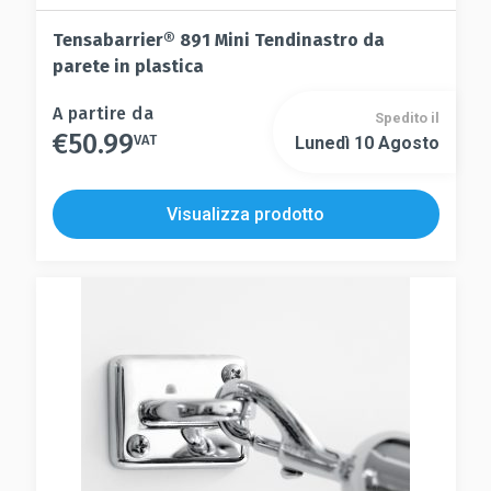
Tensabarrier® 891 Mini Tendinastro da
parete in plastica
Questo
A partire da
Spedito il
€
50.99
prodotto
VAT
Lunedì 10 Agosto
Questo
ha
prodotto
più
ha
Visualizza prodotto
varianti.
più
Le
varianti.
opzioni
Le
possono
opzioni
essere
possono
scelte
essere
nella
scelte
pagina
nella
del
pagina
prodotto
del
prodotto