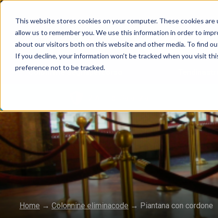
This website stores cookies on your computer. These cookies are u
allow us to remember you. We use this information in order to imp
about our visitors both on this website and other media. To find 
If you decline, your information won’t be tracked when you visit th
preference not to be tracked.
Colonnine Segnapercorso
Tendinastr
2 Anni di Garanzia
Home
→
Colonnine eliminacode
→
Piantana con cordone