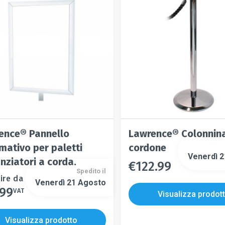
scelte
essere
no
nella
scelte
e
pagina
nella
del
pagina
prodotto
del
prodotto
to
ence® Pannello
Lawrence® Colonnin
mativo per paletti
cordone
Venerdì 
nziatori a corda.
€
122.99
Questo
Spedito il
Questo
prodotto
o
ire da
Venerdì 21 Agosto
prodotto
ha
.99
to
VAT
Visualizza prodot
ha
più
più
varianti.
Visualizza prodotto
varianti.