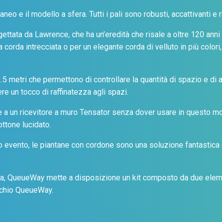
eo e il modello a sfera. Tutti i pali sono robusti, accattivanti e 
ettata da Lawrence, che ha un’eredità che risale a oltre 120 anni 
a corda intrecciata o per un elegante corda di velluto in più colo
2.5 metri che permettono di controllare la quantità di spazio e d
e un tocco di raffinatezza agli spazi.
 a un ricevitore a muro Tensator senza dover usare in questo mo
ottone lucidato.
o evento, le piantane con cordone sono una soluzione fantastica 
a, QueueWay mette a disposizione un kit composto da due eleme
rchio QueueWay.