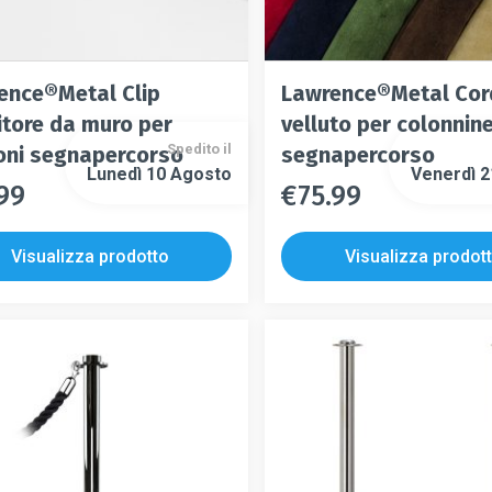
ence®Metal Clip
Lawrence®Metal Cor
itore da muro per
velluto per colonnin
Spedito il
oni segnapercorso
segnapercorso
Lunedì 10 Agosto
Venerdì 
.99
€
75.99
o
Questo
Questo
to
prodotto
prodotto
ha
Visualizza prodotto
Visualizza prodot
ha
più
più
.
varianti.
varianti.
Le
Le
i
opzioni
opzioni
no
possono
possono
e
essere
essere
scelte
scelte
nella
nella