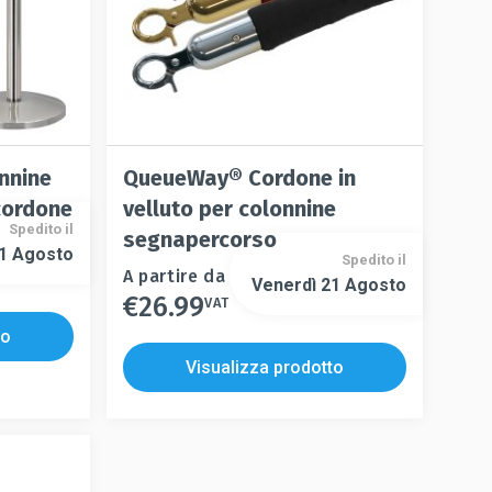
pagina
pagina
del
del
prodotto
prodotto
nnine
QueueWay® Cordone in
cordone
velluto per colonnine
Spedito il
segnapercorso
21 Agosto
Spedito il
Questo
A partire da
Venerdì 21 Agosto
€
26.99
prodotto
VAT
Questo
ha
prodotto
to
più
ha
Visualizza prodotto
varianti.
più
Le
varianti.
opzioni
Le
possono
opzioni