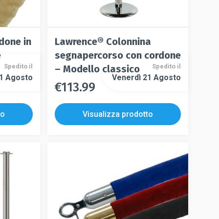
done in
Lawrence® Colonnina
e
segnapercorso con cordone
Spedito il
Spedito il
– Modello classico
21 Agosto
Venerdì 21 Agosto
€
113.99
Questo
Questo
prodotto
prodotto
ha
to
Visualizza prodotto
ha
più
più
varianti.
varianti.
Le
Le
opzioni
opzioni
possono
possono
essere
essere
scelte
scelte
nella
nella