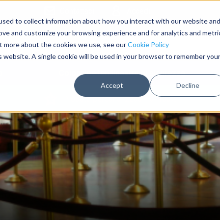
Contattaci
Accedi
sed to collect information about how you interact with our website an
rove and customize your browsing experience and for analytics and metri
out more about the cookies we use, see our
Cookie Policy
is website. A single cookie will be used in your browser to remember you
o
Colonnine tendinastro di sicurezza
Accept
Decline
Prodotti personalizzabili al 100%