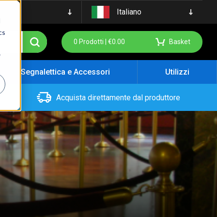
Italiano
d
cs
0
Prodotti |
€
0.00
Basket
r
Segnalettica e Accessori
Utilizzi
Acquista direttamente dal produttore