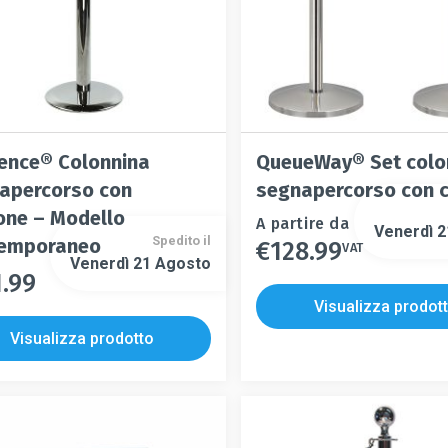
pagina
pagina
del
del
to
prodotto
prodotto
ence® Colonnina
QueueWay® Set colo
apercorso con
segnapercorso con 
one – Modello
Questo
A partire da
Venerdì 
Spedito il
emporaneo
€
128.99
prodotto
VAT
Questo
Venerdì 21 Agosto
ha
prodotto
1.99
o
più
ha
to
Visualizza prodot
varianti.
più
Visualizza prodotto
Le
varianti.
opzioni
Le
.
possono
opzioni
essere
possono
i