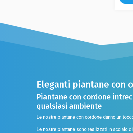
varianti
più
Le
varianti.
opzion
Le
posso
opzioni
esser
possono
scelte
essere
nella
scelte
pagina
nella
del
pagina
prodot
del
prodotto
Eleganti piantane con
Piantane con cordone intrecc
qualsiasi ambiente
Le nostre piantane con cordone danno un tocco
Le nostre piantane sono realizzati in acciaio di a