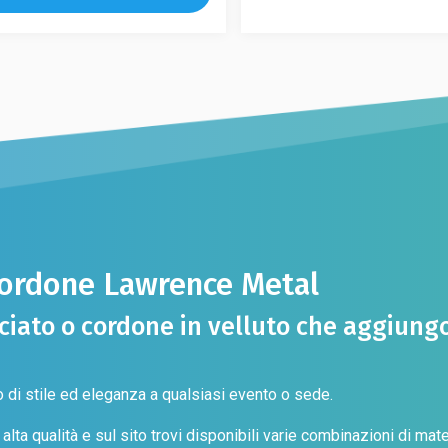
Le
.
Le
opzioni
opzioni
possono
i
possono
essere
no
essere
scelte
e
scelte
nella
nella
pagina
pagina
del
del
prodotto
prodotto
to
 cordone Lawrence Metal
iato o cordone in velluto che aggiungon
 di stile ed eleganza a qualsiasi evento o sede.
lta qualità e sul sito trovi disponibili varie combinazioni di materi