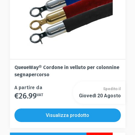
pagina
nella
del
pagina
prodotto
del
prodotto
QueueWay® Cordone in velluto per colonnine
segnapercorso
Questo
A partire da
Spedito il
€
26.99
prodotto
VAT
Giovedì 20 Agosto
Questo
ha
prodotto
più
ha
Visualizza prodotto
varianti.
più
Le
varianti.
opzioni
Le