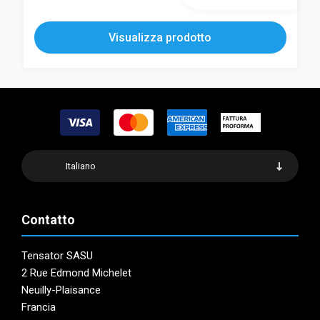
ha
prodotto
più
ha
Visualizza prodotto
varianti.
più
Le
varianti.
opzioni
Le
possono
opzioni
essere
possono
scelte
essere
nella
scelte
pagina
nella
Italiano
del
pagina
prodotto
del
prodotto
Contatto
Tensator SASU
2 Rue Edmond Michelet
Neuilly-Plaisance
Francia