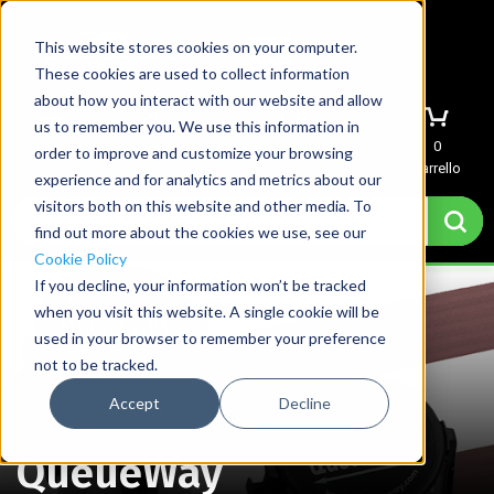
This website stores cookies on your computer.
These cookies are used to collect information
about how you interact with our website and allow
us to remember you. We use this information in
Menu
Accedi
Richiedi preventivo
0
order to improve and customize your browsing
Carrello
experience and for analytics and metrics about our
visitors both on this website and other media. To
find out more about the cookies we use, see our
Cookie Policy
If you decline, your information won’t be tracked
when you visit this website. A single cookie will be
used in your browser to remember your preference
not to be tracked.
Accept
Decline
Home
→
QueueWay
QueueWay