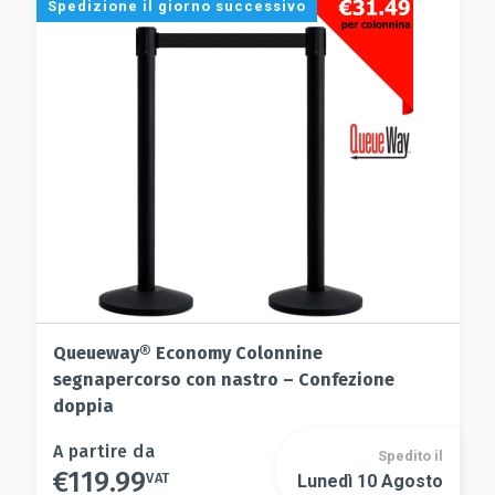
Spedizione il giorno successivo
possono
opzioni
essere
possono
scelte
essere
nella
scelte
pagina
nella
del
pagina
prodotto
del
prodotto
Queueway® Economy Colonnine
segnapercorso con nastro – Confezione
doppia
Questo
A partire da
Spedito il
€
119.99
prodotto
VAT
Lunedì 10 Agosto
Questo