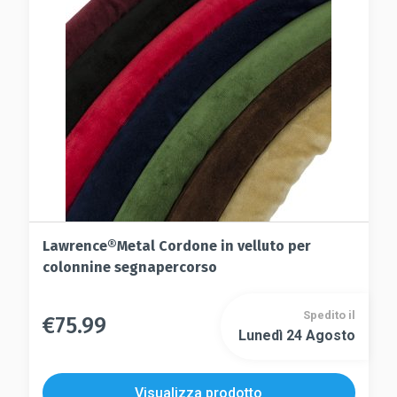
scelte
essere
nella
scelte
pagina
nella
del
pagina
prodotto
del
prodotto
Lawrence®Metal Cordone in velluto per
colonnine segnapercorso
Spedito il
€
75.99
Questo
Lunedì 24 Agosto
Questo
prodotto
prodotto
ha
ha
più
Visualizza prodotto