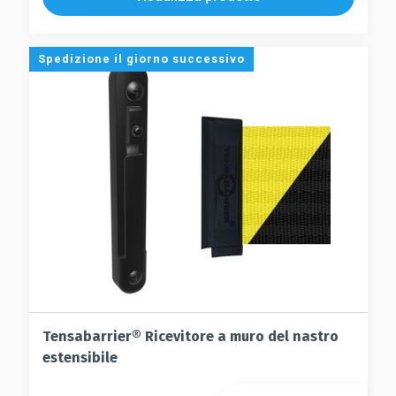
più
varianti.
varianti.
Le
Le
opzioni
Spedizione il giorno successivo
opzioni
possono
possono
essere
essere
scelte
scelte
nella
nella
pagina
pagina
del
del
prodotto
prodotto
Tensabarrier® Ricevitore a muro del nastro
estensibile