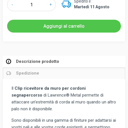
Spedito il :
Lawrence®Metal
-
+
Martedì 11 Agosto
Clip
ricevitore
da
Aggiungi al carrello
muro
per
cordoni
segnapercorso
quantità
Descrizione prodotto
Spedizione
Il
Clip ricevitore da muro per cordoni
segnapercorso
di Lawrence® Metal permette di
attaccare un’estremità di corda al muro quando un altro
palo non è disponibile.
Sono disponibili in una gamma di finiture per adattarsi ai
vostri pali e alle vostre corde esistenti, e permettono