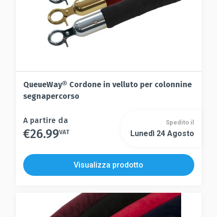
QueueWay® Cordone in velluto per colonnine
segnapercorso
Questo
A partire da
Spedito il
€
26.99
prodotto
VAT
Lunedì 24 Agosto
Questo
ha
prodotto
più
ha
Visualizza prodotto
varianti.
più
Le
varianti.
opzioni
Le
possono
opzioni
essere
possono