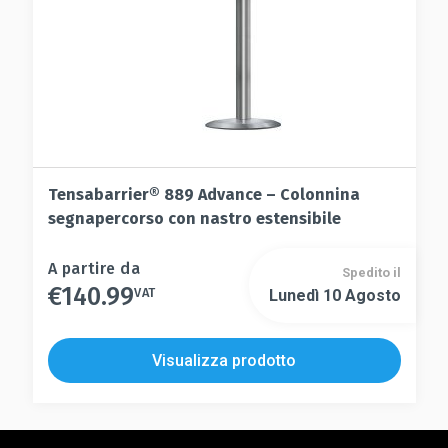
Tensabarrier® 889 Advance – Colonnina
segnapercorso con nastro estensibile
Questo
A partire da
Spedito il
€
140.99
prodotto
VAT
Lunedì 10 Agosto
Questo
ha
prodotto
più
ha
Visualizza prodotto
varianti.
più
Le
varianti.
opzioni
Le
possono
opzioni