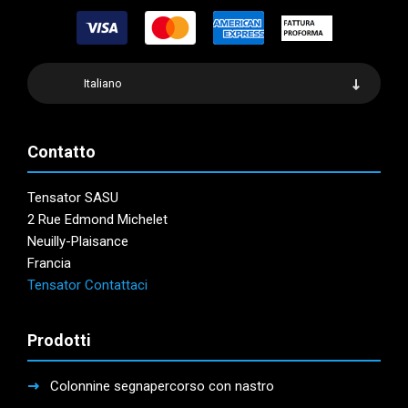
essere
possono
scelte
essere
nella
scelte
pagina
nella
Italiano
del
pagina
prodotto
del
prodotto
Contatto
Tensator SASU
2 Rue Edmond Michelet
Neuilly-Plaisance
Francia
Tensator Contattaci
Prodotti
Colonnine segnapercorso con nastro