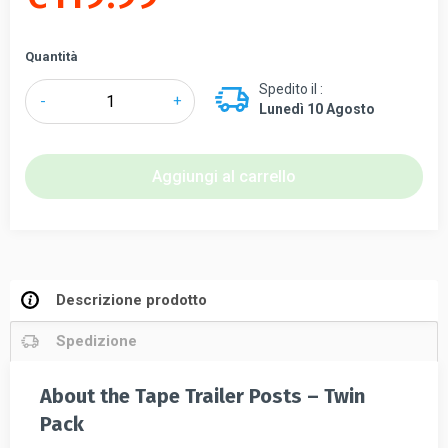
Quantità
Spedito il :
Queueway®
-
+
Lunedì 10 Agosto
Economy
Colonnine
segnapercorso
Aggiungi al carrello
con
nastro
-
Confezione
doppia
Descrizione prodotto
quantità
Spedizione
About the Tape Trailer Posts – Twin
Pack