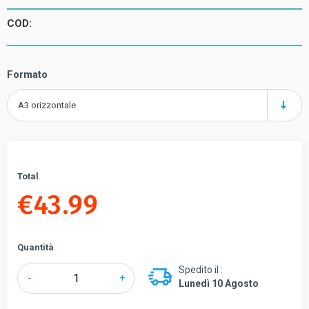
COD:
Formato
A3 orizzontale
Total
€
43.99
Quantità
Spedito il :
Tensabarrier®
-
+
Lunedì 10 Agosto
porta
cartelli