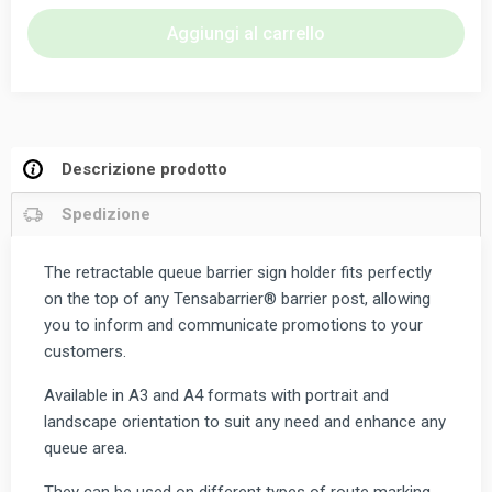
per
Aggiungi al carrello
barriera
di
coda
retrattile
quantità
Descrizione prodotto
Spedizione
The retractable queue barrier sign holder fits perfectly
on the top of any Tensabarrier® barrier post, allowing
you to inform and communicate promotions to your
customers.
Available in A3 and A4 formats with portrait and
landscape orientation to suit any need and enhance any
queue area.
They can be used on different types of route marking