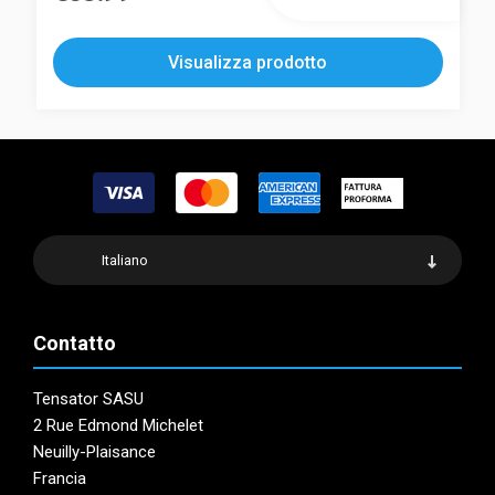
ha
prodotto
più
ha
Visualizza prodotto
varianti.
più
Le
varianti.
opzioni
Le
possono
opzioni
essere
possono
scelte
essere
nella
scelte
pagina
nella
Italiano
del
pagina
prodotto
del
prodotto
Contatto
Tensator SASU
2 Rue Edmond Michelet
Neuilly-Plaisance
Francia