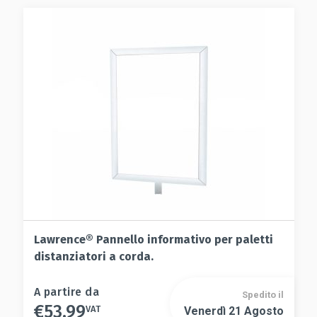
Lawrence® Pannello informativo per paletti
distanziatori a corda.
Questo
A partire da
Spedito il
€
53.99
prodotto
VAT
Venerdì 21 Agosto
Questo